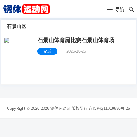
首
导航
页
体
石景山区
育
篮
石景山体育局比赛石景山体育场
赛
球
足
足球
2025-10-25
事
球
赛
车
健
身
其
文
运
他
体
章
CopyRight © 2020-
2026
钢体运动网
版权所有
京ICP备11019930号-25
导
动
运
育
航
动
用