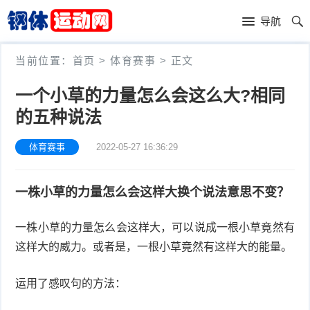
首
导航
页
体
当前位置：
首页
>
体育赛事
> 正文
育
篮
一个小草的力量怎么会这么大?相同
赛
球
足
的五种说法
事
球
赛
体育赛事
2022-05-27 16:36:29
车
健
一株小草的力量怎么会这样大换个说法意思不变？
身
其
一株小草的力量怎么会这样大，可以说成一根小草竟然有
运
他
体
这样大的威力。或者是，一根小草竟然有这样大的能量。
动
运
育
运用了感叹句的方法：
动
用