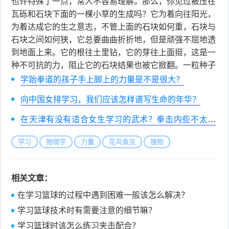
也许特殊了一点，常人不容易理解。那么，你见过被压在
瓦砾和石块下面的一棵小草的生成吗？它为着向往阳光，
为着达成它的生之意志，不管上面的石块如何重，石块与
石块之间如何狭，它总要曲曲折折地，但是顽强不屈地透
到地面上来。它的根往土里钻，它的芽往上面挺，这是一
种不可抗的力，阻止它的石块结果也被它掀翻。一粒种子
学跆拳道的孩子手上脚上的力量是不是很大？
向中国女排学习，我们应该怎样谱写生命的年华？
在天津有没有适合女生学习的武术？拳击内些不太想
考虑~
学习
物理学
力量
花鸟鱼虫
植物
相关文章：
在学习篮球的过程中遇到困难一般该怎么解决？
学习篮球技术时有需要注意的细节嘛？
学习篮球时该怎么练习夹击配合？