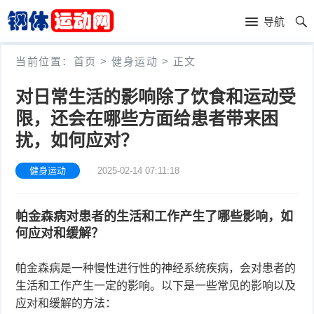
首
导航
页
体
当前位置：
首页
>
健身运动
> 正文
育
篮
对日常生活的影响除了饮食和运动受
赛
球
足
限，还会在哪些方面给患者带来困
扰，如何应对？
事
球
赛
健身运动
2025-02-14 07:11:18
车
健
身
其
帕金森病对患者的生活和工作产生了哪些影响，如
何应对和缓解？
运
他
体
帕金森病是一种慢性进行性的神经系统疾病，会对患者的
动
运
育
生活和工作产生一定的影响。以下是一些常见的影响以及
应对和缓解的方法：
动
用