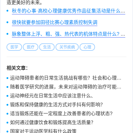
造更美好的未来。
秋冬的心事·高校心理健康优秀作品征集活动是什么赛
事
很快就要参加田径比赛心理素质控制失调
脉象整体上浮、粗、强、热代表的机体特点是什么? 代
表的心理特点是什么?
医学
医疗
生活
关节疾病
心理
相关文章：
运动障碍患者的日常生活挑战有哪些？社会和心理支
持如何帮助他们应对这些挑战？
随着医学研究的进展，未来对运动障碍的治疗可能会
有哪些新的突破？
运动神经元在日常生活中应该注意什么、
锻炼和保持健康的生活方式对手抖有何影响？
适当锻炼还能在一定程度上改善患者的心理状态?
如何通过健康饮食和锻炼提高生活质量？
国家对于运动医学科有什么政策