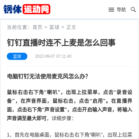
首
导航
页
体
当前位置：
首页
>
篮球
> 正文
育
篮
钉钉直播时连不上麦是怎么回事
赛
球
足
篮球
2022-09-07 07:11:40
事
球
赛
电脑钉钉无法使用麦克风怎么办？
车
健
鼠标右击右下角“喇叭”，出现上拉菜单，点击“录音设
身
其
备”，在声音界面，鼠标右击，点击“启用”。在直播界
运
他
体
面，点击右下角“声音设置”，点击开启输入声音，将输入
声音调至最大即可
，详细步骤：
动
运
育
动
1、首先在电脑桌面，鼠标右击右下角“喇叭”，出现上拉菜
用