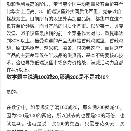
额和毛利最高的阶层，麦当劳全国平均销量及客单价甚至
比华莱士还高。3、低端汉堡外卖同质化严重，竞争以价
格战为主。目前所有的汉堡外卖加盟品牌，都集中在这个
低客单价领域。而且产品的同质化严重。以华莱士、贝克
汉堡、派乐汉堡最热销的前十个菜品作为对比，重复率达
到80%以上。最受欢迎的产品无非是香辣鸡腿堡、香辣鸡
翅、原味鸡腿堡、鸡米花、薯条、鸡肉卷这些，而且这些
产品的主要差异仅在半成品的供货商，基本不需要核心技
术，这也导致低端汉堡市场多为价格战，满减活动力度都
在4折以上。
数学题中说满100减20,那满200是不是减40?
是的。
在数学中，如果规定了满100减20，那么满200就减40，
因为200是100的两倍，所以减去的也要是20的两倍，也
就是40。也就是说，买100的东西，只需要花80元，买