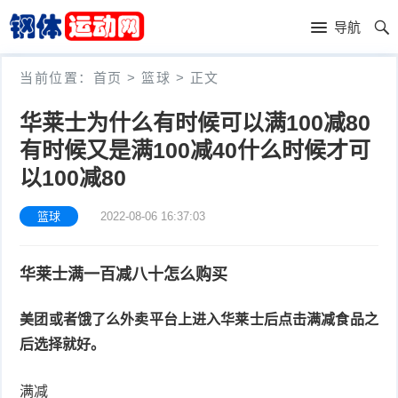
首
导航
页
体
当前位置：
首页
>
篮球
> 正文
育
篮
华莱士为什么有时候可以满100减80
赛
球
足
有时候又是满100减40什么时候才可
以100减80
事
球
赛
篮球
2022-08-06 16:37:03
车
健
身
其
华莱士满一百减八十怎么购买
运
他
体
美团或者饿了么外卖平台上进入华莱士后点击满减食品之
后选择就好。
动
运
育
动
用
满减