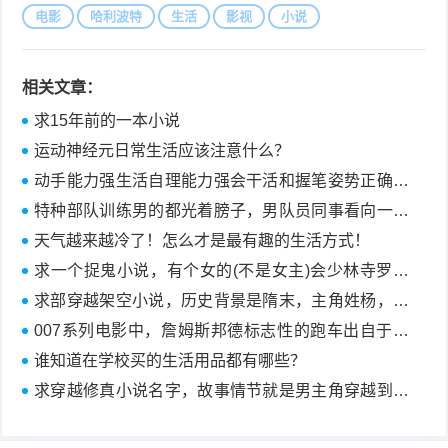
电影
哈利波特
生活
影视
小说
相关文章：
求15年前的一本小说
运动神经元日常生活应该注意什么？
动手能力强生活自理能力强会干活和握笔姿势正确不
正确有关系吗？
特种部队训练男的都光着膀子，男队员同事看向一个
女队员，女队员的漏了一下腹肌！不知道是电影好事
天气越来越冷了！怎么才是最有趣的生活方式！
电视剧
求一个捉鬼小说，有个女的(不是女主)会少林寺罗汉
拳，跟红尘大师(本名陈洪)学的
求部穿越架空小说，历史背景是隋末，主角姓杨，但
不是杨元庆那部，应是杨素的后代，他给儿子取小名
007系列电影中，詹姆斯邦德标志性的跑车出自于哪
叫铁蛋。
一个著名的跑车品牌
谁知道在学校买的生活用品都有哪些？
求穿越修真小说名字，故事情节就是男主角穿越到了
女主角家里，最后俩人相爱的小说，男主角是金丹期
修为