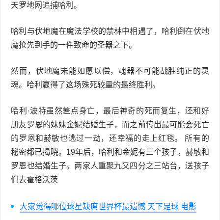
天罗地网追捕哈利。
哈利与伏地魔在魔法学校的禁林中相遇了，哈利倒在伏地
魔抢先到手的一件致命的圣器之下。
然而，伏地魔未能如愿以偿，魂器不可能战胜纯正的灵
魂。哈利赢得了这场殊死较量的最终胜利。
哈利·波特虽然差点身亡，最后神奇的死而复生，还和好
朋友罗恩的妹妹金妮结婚生子，而之前传出最可能会死亡
的罗恩和赫敏也逃过一劫，还幸福的走上红毯。 所有的
秘密都已揭晓。19年后，哈利和金妮有三个孩子，赫敏和
罗恩也结婚生子。两家人重聚九又四分之三站台，送孩子
们去霍格沃茨
大家觉得哪位球星缺席世界杯最遗憾 天下足球 电影