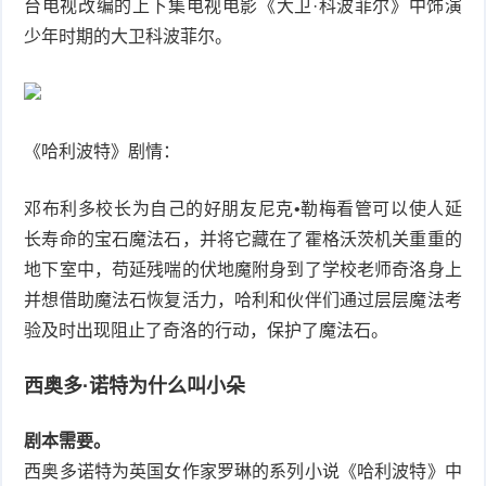
台电视改编的上下集电视电影《大卫·科波菲尔》中饰演
少年时期的大卫科波菲尔。
《哈利波特》剧情：
邓布利多校长为自己的好朋友尼克•勒梅看管可以使人延
长寿命的宝石魔法石，并将它藏在了霍格沃茨机关重重的
地下室中，苟延残喘的伏地魔附身到了学校老师奇洛身上
并想借助魔法石恢复活力，哈利和伙伴们通过层层魔法考
验及时出现阻止了奇洛的行动，保护了魔法石。
西奥多·诺特为什么叫小朵
剧本需要。
西奥多诺特为英国女作家罗琳的系列小说《哈利波特》中