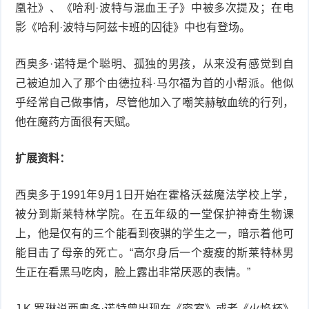
凰社》、《哈利·波特与混血王子》中被多次提及；在电
品
影《哈利·波特与阿兹卡班的囚徒》中也有登场。
西奥多·诺特是个聪明、孤独的男孩，从来没有感觉到自
己被迫加入了那个由德拉科·马尔福为首的小帮派。他似
乎经常自己做事情，尽管他加入了嘲笑赫敏血统的行列，
他在魔药方面很有天赋。
扩展资料：
西奥多于1991年9月1日开始在霍格沃兹魔法学校上学，
被分到斯莱特林学院。在五年级的一堂保护神奇生物课
上，他是仅有的三个能看到夜骐的学生之一，暗示着他可
能目击了母亲的死亡。“高尔身后一个瘦瘦的斯莱特林男
生正在看黑马吃肉，脸上露出非常厌恶的表情。”
J.K.罗琳说西奥多·诺特曾出现在《密室》或者《火焰杯》