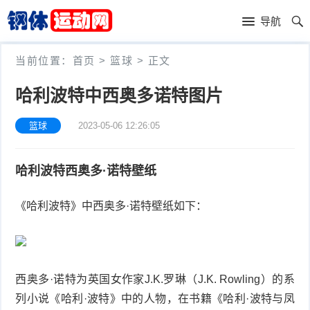
首
导航
页
体
当前位置：
首页
>
篮球
> 正文
育
篮
哈利波特中西奥多诺特图片
赛
球
足
篮球
2023-05-06 12:26:05
事
球
赛
哈利波特西奥多·诺特壁纸
车
健
《哈利波特》中西奥多·诺特壁纸如下：
身
其
运
他
体
动
运
育
西奥多·诺特为英国女作家J.K.罗琳（J.K. Rowling）的系
列小说《哈利·波特》中的人物，在书籍《哈利·波特与凤
动
用