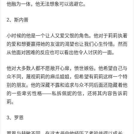
他融为一体，他无法想象可以逃避它。
2、斯内普
小时候的他是一个让人又爱又恨的角色。他对于莉莉执著
的爱和想要赢得她的友谊的渴望也让我们心生怜惜。然而
从他面对困难的反应也可以看出他令人讨厌的一面。
他对大多数人都不愿敞开心扉，愤世嫉俗。他希望自己与
众不同，蔑视莉莉的麻瓜姐姐，但希望有莉莉这样一个特
别的朋友。他的深藏不露和追求与众不同后面还隐藏着他
的一些卑劣性格——私拆佩妮的信，还将其内容告诉莉
莉。
3、罗恩
罗恩与赫敏不同，在这本书中他经历了考验并得以成长。