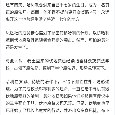
还有四天，哈利就要迎来自己十七岁的生日，成为一名真
正的魔法师。然而，他不得不提前离开女贞路 4号，永远
离开这个他曾经生活了将近十七年的地方。
凤凰社的成员精心谋划了秘密转移哈利的计划，以防哈利
遭到伏地魔及其追随者食死徒的袭击。然而，可怕的意外
还是发生了。
与此同时，卷土重来的伏地魔已经染指霍格沃茨魔法学
校，占领了魔法部，控制了半个魔法界，形势急转直下。
哈利在罗恩、赫敏的陪伴下，不得不逃亡在外，隐形遁
迹。为了完成校长邓布利多的遗命，一直在暗中寻机销毁
伏地魔魂器的哈利，意外地获悉如果他们能够拥有传说中
的三件死亡圣器，伏地魔将必死无疑。但是，伏地魔也早
已开始了寻找长老魔杖的行动，并派出众多食死徒，布下